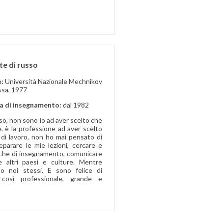
te di russo
e:
Università Nazionale Mechnikov
essa, 1977
a di insegnamento:
dal 1982
so, non sono io ad aver scelto che
e, è la professione ad aver scelto
 di lavoro, non ho mai pensato di
eparare le mie lezioni, cercare e
iche di insegnamento, comunicare
 altri paesi e culture. Mentre
o noi stessi. E sono felice di
così professionale, grande e