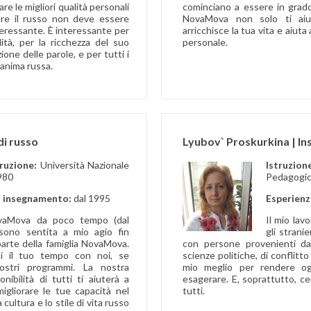
re le migliori qualità personali
cominciano a essere in grado 
are il russo non deve essere
NovaMova non solo ti aiu
teressante. È interessante per
arricchisce la tua vita e aiuta
tà, per la ricchezza del suo
personale.
ione delle parole, e per tutti i
l'anima russa.
di russo
Lyubov` Proskurkina | In
truzione:
Università Nazionale
Istruz
980
Pedagogic
i insegnamento:
dal 1995
Esperienz
vaMova da poco tempo (dal
Il mio lav
sono sentita a mio agio fin
gli strani
 parte della famiglia NovaMova.
con persone provenienti da
ti il tuo tempo con noi, se
scienze politiche, di conflitto
nostri programmi. La nostra
mio meglio per rendere og
ibilità di tutti ti aiuterà a
esagerare. E, soprattutto, ce
igliorare le tue capacità nel
tutti.
cultura e lo stile di vita russo