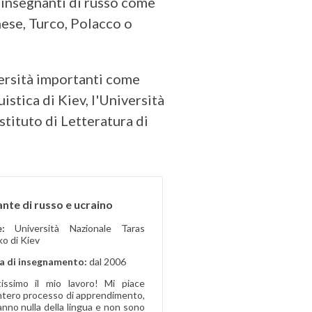
 insegnanti di russo come
nese, Turco, Polacco o
versità importanti come
stica di Kiev, l'Università
tituto di Letteratura di
nte di russo e ucraino
ne:
Università Nazionale Taras
o di Kiev
a di insegnamento:
dal 2006
ssimo il mio lavoro! Mi piace
intero processo di apprendimento,
nno nulla della lingua e non sono