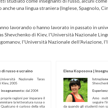
ti studiato come insegnanti di russo, alcuni come
anche una lingua straniera (Inglese, Spagnolo, Ci
stanno lavorando o hanno lavorato in passato in uni
s Shevchenko di Kiev, l'Università Nazionale Lingui
manov, l'Università Nazionale dell'Aviazione, l'Is
di russo e ucraino
Elena Koposova | Insegna
Università Nazionale Taras
Istruzio
 Kiev, 2005
Shevchenk
i insegnamento:
dal 2004
Esperienz
roprie ragioni per imparare il
Amo molti
ammirare la letteratura russa o
seguire l'
a. Qualcuno è curioso della vita
da quando gli studenti non sa