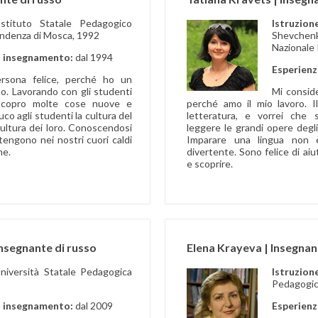
Istituto Statale Pedagogico
Istruzio
ondenza di Mosca, 1992
Shevchen
Nazionale
i insegnamento:
dal 1994
Esperienz
rsona felice, perché ho un
o. Lavorando con gli studenti
Mi conside
, scopro molte cose nuove e
perché amo il mio lavoro. I
co agli studenti la cultura del
letteratura, e vorrei che
ultura dei loro. Conoscendosi
leggere le grandi opere degli s
antengono nei nostri cuori caldi
Imparare una lingua non 
me.
divertente. Sono felice di ai
e scoprire.
nsegnante di russo
Elena Krayeva | Insegnan
niversità Statale Pedagogica
Istruz
Pedagogi
i insegnamento:
dal 2009
Esperienz