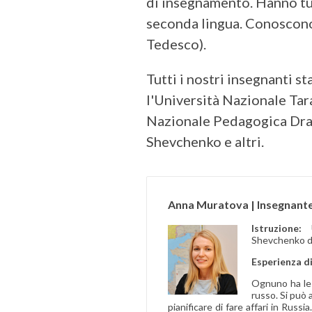
di insegnamento. Hanno tut
seconda lingua. Conoscono 
Tedesco).
Tutti i nostri insegnanti 
l'Università Nazionale Tara
Nazionale Pedagogica Drago
Shevchenko e altri.
Anna Muratova | Insegnante 
Istruzione:
Shevchenko di
Esperienza d
Ognuno ha le p
russo. Si può 
pianificare di fare affari in Russi