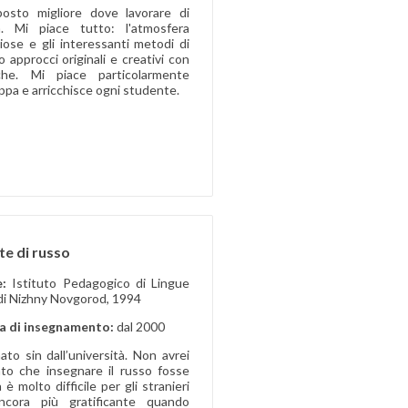
osto migliore dove lavorare di
. Mi piace tutto: l'atmosfera
iose e gli interessanti metodi di
pprocci originali e creativi con
iche. Mi piace particolarmente
uppa e arricchisce ogni studente.
te di russo
e:
Istituto Pedagogico di Lingue
di Nizhny Novgorod, 1994
a di insegnamento:
dal 2000
to sin dall’università. Non avrei
to che insegnare il russo fosse
è molto difficile per gli stranieri
ncora più gratificante quando