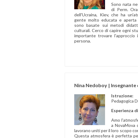
Sono nata negl
di Perm. Ora 
dell'Ucraina, Kiev, che ha un'
gente molto educata e aperta 
sono basate sui metodi didattic
culturali. Cerco di capire ogni 
importante trovare l'approccio 
persona.
Nina Nedoboy | Insegnante 
Istruzio
Pedagogica 
Esperienza d
Amo l'atmosfe
a NovaMova q
lavorano uniti per il loro scopo c
Questa atmosfera è perfetta per