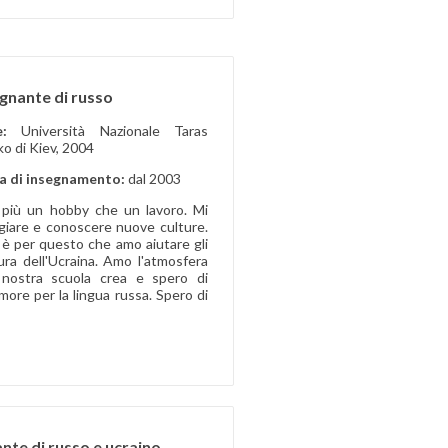
gnante di russo
ne:
Università Nazionale Taras
o di Kiev, 2004
a di insegnamento:
dal 2003
più un hobby che un lavoro. Mi
giare e conoscere nuove culture.
 è per questo che amo aiutare gli
ura dell'Ucraina. Amo l'atmosfera
 nostra scuola crea e spero di
more per la lingua russa. Spero di
nte di russo e ucraino