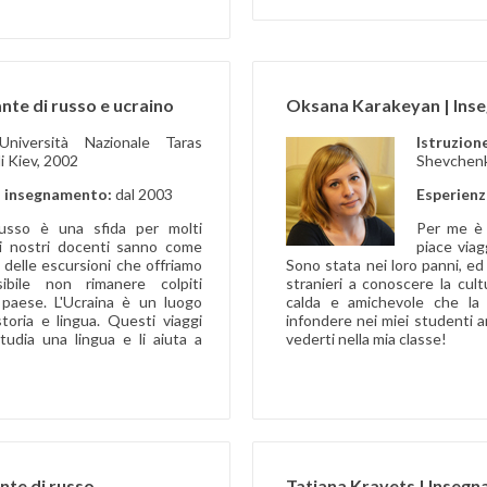
nte di russo e ucraino
Oksana Karakeyan | Inse
Università Nazionale Taras
Istruzio
 Kiev, 2002
Shevchenk
i insegnamento:
dal 2003
Esperienz
russo è una sfida per molti
Per me è 
 i nostri docenti sanno come
piace viag
 delle escursioni che offriamo
Sono stata nei loro panni, ed
ibile non rimanere colpiti
stranieri a conoscere la cult
o paese. L'Ucraina è un luogo
calda e amichevole che la
toria e lingua. Questi viaggi
infondere nei miei studenti a
tudia una lingua e li aiuta a
vederti nella mia classe!
nte di russo
Tatiana Kravets | Insegna