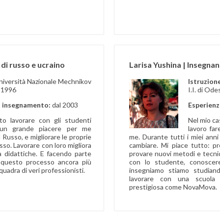
 di russo e ucraino
Larisa Yushina | Insegnan
niversità Nazionale Mechnikov
Istruzion
, 1996
I.I. di Od
i insegnamento:
dal 2003
Esperienz
to lavorare con gli studenti
Nel mio ca
È un grande piacere per me
lavoro far
il Russo, e migliorare le proprie
me. Durante tutti i miei anni
sso. Lavorare con loro migliora
cambiare. Mi piace tutto: pr
à didattiche. E facendo parte
provare nuovi metodi e tecn
 questo processo ancora più
con lo studente, conoscere
uadra di veri professionisti.
insegniamo stiamo studiand
lavorare con una scuola 
prestigiosa come NovaMova.