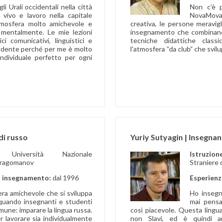
i Urali occidentali nella città
Non c'è p
vivo e lavoro nella capitale
NovaMova
atmosfera molto amichevole e
creativa, le persone meravigl
mentalmente. Le mie lezioni
insegnamento che combinano a
i comunicativi, linguistici e
tecniche didattiche class
studente perché per me è molto
l'atmosfera “da club” che svil
individuale perfetto per ogni
di russo
Yuriy Sutyagin | Insegnan
ne:
Università Nazionale
Istruzion
Dragomanov
Straniere 
i insegnamento:
dal 1996
Esperienz
ra amichevole che si sviluppa
Ho insegna
uando insegnanti e studenti
mai pensa
omune: imparare la lingua russa.
così piacevole. Questa lingua 
 lavorare sia individualmente
non Slavi, ed è quindi a