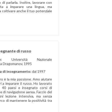
di parlarla. Inoltre, lavorare con
ta a imparare una lingua, ma
 a coltivare anche il tuo potenziale
segnante di russo
ione:
Università Nazionale
a Dragomanov, 1995
a di insegnamento:
dal 1997
oro è la mia passione. Amo aiutare
eri a imparare il russo. Ho lavorato
 40 paesi e insegnato corsi di
 e di navigazione aerea. Faccio del
ni lezione intensiva, ma senza
rco di mantenere la positività tra