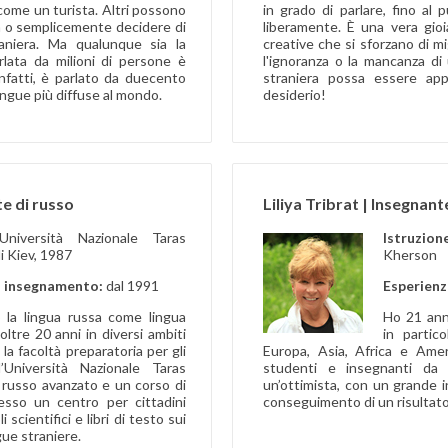
come un turista. Altri possono
in grado di parlare, fino al
sa o semplicemente decidere di
liberamente. È una vera gio
aniera. Ma qualunque sia la
creative che si sforzano di m
rlata da milioni di persone è
l'ignoranza o la mancanza d
nfatti, è parlato da duecento
straniera possa essere appr
lingue più diffuse al mondo.
desiderio!
e di russo
Liliya Tribrat | Insegnant
Università Nazionale Taras
Istruzion
 Kiev, 1987
Kherson
i insegnamento:
dal 1991
Esperienz
 la lingua russa come lingua
Ho 21 ann
oltre 20 anni in diversi ambiti
in partic
a facoltà preparatoria per gli
Europa, Asia, Africa e Ame
’Università Nazionale Taras
studenti e insegnanti da 
 russo avanzato e un corso di
un’ottimista, con un grande i
resso un centro per cittadini
conseguimento di un risultato
 scientifici e libri di testo sui
ue straniere.