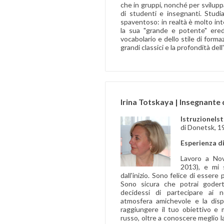
che in gruppi, nonché per sviluppa
di studenti e insegnanti. Studi
spaventoso: in realtà è molto in
la sua "grande e potente" eredi
vocabolario e dello stile di formaz
grandi classici e la profondità del
Irina Totskaya | Insegnante 
IstruzioneIs
di Donetsk, 1
Esperienza d
Lavoro a No
2013), e mi 
dall'inizio. Sono felice di essere
Sono sicura che potrai goder
decidessi di partecipare ai 
atmosfera amichevole e la dispon
raggiungere il tuo obiettivo e m
russo, oltre a conoscere meglio la 