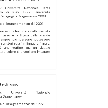
ne:
Università Nazionale Taras
ko di Kiev, 1992; Università
 Pedagogica Dragomanov, 2008
a di insegnamento:
dal 2001
ro molto fortunata nella mia vita
l russo è la lingua della grande
 sempre più persone potessero
crittori russi in lingua originale.
è una routine, ma un viaggio
utare coloro che vogliono imparare
te di russo
ione:
Università Nazionale
ca Dragomanov
a di insegnamento:
dal 1992