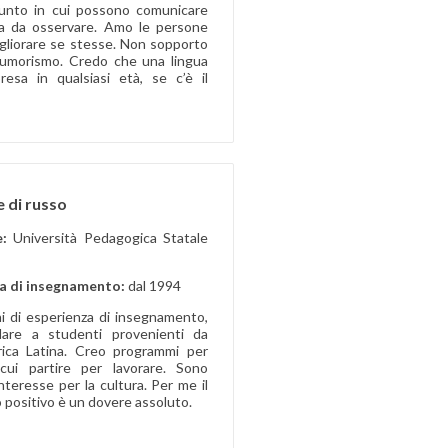
 punto in cui possono comunicare
ia da osservare. Amo le persone
igliorare se stesse. Non sopporto
i umorismo. Credo che una lingua
esa in qualsiasi età, se c’è il
e di russo
e:
Università Pedagogica Statale
a di insegnamento:
dal 1994
i di esperienza di insegnamento,
olare a studenti provenienti da
rica Latina. Creo programmi per
cui partire per lavorare. Sono
nteresse per la cultura. Per me il
 positivo è un dovere assoluto.