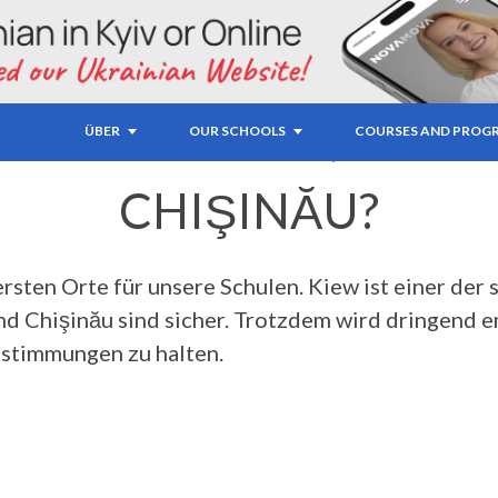
SICHER IN KIEW, BAT
ÜBER
OUR SCHOOLS
COURSES AND PROG
CHIŞINĂU?
hersten Orte für unsere Schulen. Kiew ist einer der
d Chişinău sind sicher. Trotzdem wird dringend em
estimmungen zu halten.