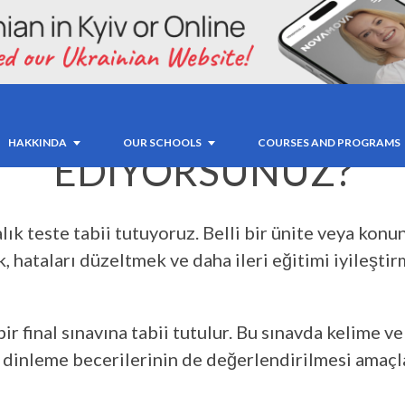
NIN GELIŞIMINI NAS
HAKKINDA
OUR SCHOOLS
COURSES AND PROGRAMS
EDIYORSUNUZ?
alık teste tabii tutuyoruz. Belli bir ünite veya ko
, hataları düzeltmek ve daha ileri eğitimi iyileşti
 final sınavına tabii tutulur. Bu sınavda kelime ve d
dinleme becerilerinin de değerlendirilmesi amaçl