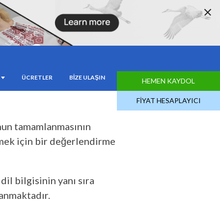
IL TAKIP
ÜCRETLER
BIZE ULAŞIN
HEMEN KAYDOL
FIYAT HESAPLAYICI
nunun tamamlanmasının
rmek için bir değerlendirme
il bilgisinin yanı sıra
anmaktadır.