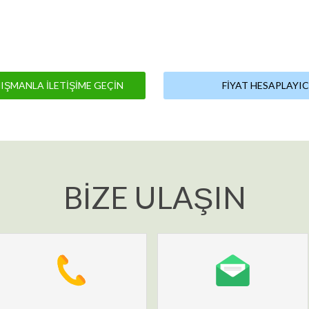
NIŞMANLA İLETIŞIME GEÇIN
FIYAT HESAPLAYIC
BIZE ULAŞIN