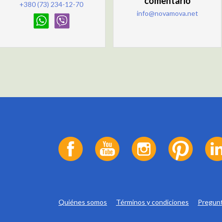
comentario
+380 (73) 234-12-70
info@novamova.net
Quiénes somos
Términos y condiciones
Pregunt