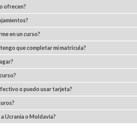
to ofrecen?
ojamientos?
me en un curso?
 tengo que completar mi matrícula?
agar?
 curso?
efectivo o puedo usar tarjeta?
guros?
r a Ucrania o Moldavia?